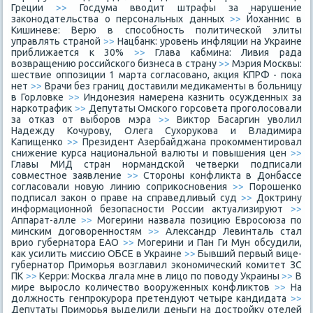
Греции
>>
Госдума вводит штрафы за нарушение
законодательства о персональных данных
>>
Йоханнис в
Кишиневе: Верю в способность политической элиты
управлять страной
>>
Нацбанк: уровень инфляции на Украине
приближается к 30%
>>
Глава кабмина: Ливия рада
возвращению российского бизнеса в страну
>>
Мэрия Москвы:
шествие оппозиции 1 марта согласовано, акция КПРФ - пока
нет
>>
Врачи без границ доставили медикаменты в больницу
в Горловке
>>
Индонезия намерена казнить осужденных за
наркотрафик
>>
Депутаты Омского горсовета проголосовали
за отказ от выборов мэра
>>
Виктор Басаргин уволил
Надежду Кочурову, Олега Сухорукова и Владимира
Капищенко
>>
Президент Азербайджана прокомментировал
снижение курса национальной валюты и повышения цен
>>
Главы МИД стран нормандской четверки подписали
совместное заявление
>>
Стороны конфликта в Донбассе
согласовали новую линию соприкосновения
>>
Порошенко
подписал закон о праве на справедливый суд
>>
Доктрину
информационной безопасности России актуализируют
>>
Аппарат-алле
>>
Могерини назвала позицию Евросоюза по
минским договоренностям
>>
Александр Левинталь стал
врио губернатора ЕАО
>>
Могерини и Пан Ги Мун обсудили,
как усилить миссию ОБСЕ в Украине
>>
Бывший первый вице-
губернатор Приморья возглавил экономический комитет ЗС
ПК
>>
Керри: Москва лгала мне в лицо по поводу Украины
>>
В
мире выросло количество вооруженных конфликтов
>>
На
должность генпрокурора претендуют четыре кандидата
>>
Депутаты Приморья выделили деньги на достройку отелей