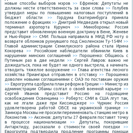
новые способы выборов мэров
>>
Ефремов: Депутаты не
должны нести ответственность за свои слова
>>
Голубев
утвердил меры по повышению налоговых поступлений в
бюджет области
>>
Гордума Екатеринбурга приняла
положение о фракциях
>>
Дмитрий Медведев открыл новый
терминал аэропорта Курумоч
>>
Минобороны: Россия
представит обновленную военную доктрину в Вене, Женеве
и Нью-Йорке
>>
СМИ: Польша направила в МИД РФ ноту о
возврате обломков рухнувшего под Смоленском Ту-154М
>>
Главой администрации Семилукского района стала Ирина
Кокорева
>>
Российские наблюдатели обвинили Киев в
нарушении минских соглашений
>>
Порошенко: Общаюсь с
Путиным раз в две недели
>>
Сергей Лавров: важно не
дожидаться, пока не будет ни одного выстрела, а начинать
отводить тяжелое вооружение
>>
Глава агентства лесного
хозяйства Приангарья отправлен в отставку
>>
Порошенко
доволен новыми соглашениями с ОАЭ по поставкам оружия
>>
Еврогруппа одобрила план реформ в Греции
>>
Министр из
администрации Обамы солгал о своей военной карьере
>>
Сергей Иванов представит Россию на годовщине
освобождения Освенцима
>>
Робертс: СМИ в США лгут так,
как не лгали даже при Киссинджере
>>
Чуркин: Россия
удовлетворена работой ОБСЕ на украинской границе
>>
Заммэра Москвы не просили переименовать станцию метро в
Локомотив
>>
Аксенов: депутаты 27 февраля поставят точку
в процессе национализации
>>
Депутаты, покорившие
Антарктиду, рассказали о стоимости своей поездки
>>
Еврогруппа подтвердила продление программы помощи