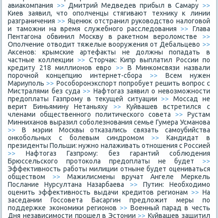
авиакомпания
>>
Дмитрий Медведев прибыл в Самару
>>
Киев заявил, что ополченцы стягивают технику к линии
разграничения
>>
Яценюк отстранил руководство налоговой
и таможни на время служебного расследования
>>
Глава
Пентагона обвинил Москву в ракетном вероломстве
>>
Ополчение отводит тяжелые вооружения от Дебальцево
>>
Аксенов: крымские артефакты не должны попадать в
частные коллекции
>>
Сторчак: Кипр выплатил России по
кредиту 218 миллионов евро
>>
В Минкомсвязи назвали
порочной концепцию интернет-сбора
>>
Всем нужен
Мариуполь
>>
Рособоронэкспорт попробует решить вопрос с
Мистралями без суда
>>
Нафтогаз заявил о невозможности
предоплаты Газпрому в текущей ситуации
>>
Моссад не
верит Биньямину Нетаньяху
>>
Куйвашев встретился с
членами общественного политического совета
>>
Рустам
Минниханов выразил соболезнования семье Гумера Усманова
>>
В мэрии Москвы отказались связать самоубийства
онкобольных с болевым синдромом
>>
Кандидат в
президенты Польши: нужно налаживать отношения с Россией
>>
Нафтогаз Газпрому: без гарантий соблюдения
Брюссельского протокола предоплаты не будет
>>
Эффективность работы милиции отныне будет оцениваться
обществом
>>
Мажилисмены вручат Ангеле Меркель
Послание Нурсултана Назарбаева
>>
Путин: Необходимо
оценить эффективность выдачи кредитов регионам
>>
На
заседании Госсовета Басаргин предложит меры по
поддержке экономики регионов
>>
Военный парад в честь
Дня независимости прошел в Эстонии
>>
Куйвашев защитил