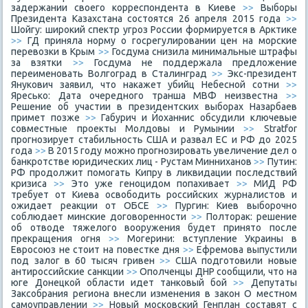
задержании своего корреспондента в Киеве
>>
Выборы
Президента Казахстана состоятся 26 апреля 2015 года
>>
Шойгу: широкий спектр угроз России формируется в Арктике
>>
ГД приняла норму о госрегулировании цен на морские
перевозки в Крым
>>
Госдума снизила минимальные штрафы
за взятки
>>
Госдума не поддержала предложение
переименовать Волгоград в Сталинград
>>
Экс-президент
Янукович заявил, что накажет убийц Небесной сотни
>>
Яресько: Дата очередного транша МВФ неизвестна
>>
Решение об участии в президентских выборах Назарбаев
примет позже
>>
Габурич и Йоханнис обсудили ключевые
совместные проекты Молдовы и Румынии
>>
Stratfor
прогнозирует стабильность США и развал ЕС и РФ до 2025
года
>>
В 2015 году можно прогнозировать увеличение дел о
банкротстве юридических лиц - Рустам Минниханов
>>
Путин:
РФ продолжит помогать Кипру в ликвидации последствий
кризиса
>>
Это уже геноцидом попахивает
>>
МИД РФ
требует от Киева освободить российских журналистов и
ожидает реакции от ОБСЕ
>>
Пургин: Киев выборочно
соблюдает минские договоренности
>>
Полторак: решение
об отводе тяжелого вооружения будет принято после
прекращения огня
>>
Могерини: вступление Украины в
Евросоюз не стоит на повестке дня
>>
Ефремова выпустили
под залог в 60 тысяч гривен
>>
США подготовили новые
антироссийские санкции
>>
Ополченцы ДНР сообщили, что на
юге Донецкой области идет танковый бой
>>
Депутаты
Заксобрания региона внесли изменения в закон О местном
самоуправлении
>>
Новый московский Генплан составят с