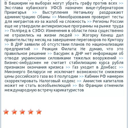
В Башкирии на выборах могут убрать графу против всех
>>
Экс-глава кубанского УФСБ назначен вице-губернатором
Приангарья
>>
Выступления Нетаньяху раздражают
администрацию Обамы
>>
Минобразования проверит тесты
для мигрантов из-за жалоб на сложность
>>
Регионы России
еще не утвердили антикризисные программы на рынке труда
>>
Полпред в СЗФО: Изменения в области пока существенно
не отразились на жизни людей
>>
Жогорку Кенеш дал
правительству месяц на завершение переговоров по Кумтору
>>
В ДНР заявили об отсутствии планов по национализации
предприятий
>>
Реакция Филата: Не думаю, что это
правильное решение
>>
Басурин: в ДНР нет информации об
отводе украинскими силовиками тяжелых вооружений
>>
Бизнес-омбудсмен не считает стабилизацию курса рубля
признаком окончания кризиса
>>
Газ уходит в Донбасс
>>
Минэнерго Беларуси не исключает возможности снижения
цены российского газа во II полугодии
>>
Кабмин РФ намерен
скорректировать Налоговый кодекс
>>
Амнистия капиталов
может не стать всеобъемлющей
>>
Во Франции отменили
международную встречу карикатуристов