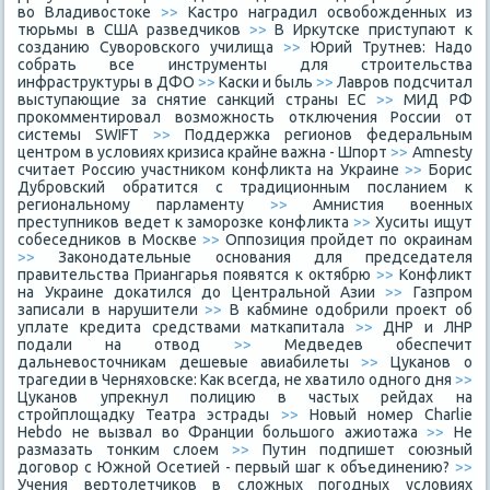
во Владивостоке
>>
Кастро наградил освобожденных из
тюрьмы в США разведчиков
>>
В Иркутске приступают к
созданию Суворовского училища
>>
Юрий Трутнев: Надо
собрать все инструменты для строительства
инфраструктуры в ДФО
>>
Каски и быль
>>
Лавров подсчитал
выступающие за снятие санкций страны ЕС
>>
МИД РФ
прокомментировал возможность отключения России от
системы SWIFT
>>
Поддержка регионов федеральным
центром в условиях кризиса крайне важна - Шпорт
>>
Amnesty
считает Россию участником конфликта на Украине
>>
Борис
Дубровский обратится с традиционным посланием к
региональному парламенту
>>
Амнистия военных
преступников ведет к заморозке конфликта
>>
Хуситы ищут
собеседников в Москве
>>
Оппозиция пройдет по окраинам
>>
Законодательные основания для председателя
правительства Приангарья появятся к октябрю
>>
Конфликт
на Украине докатился до Центральной Азии
>>
Газпром
записали в нарушители
>>
В кабмине одобрили проект об
уплате кредита средствами маткапитала
>>
ДНР и ЛНР
подали на отвод
>>
Медведев обеспечит
дальневосточникам дешевые авиабилеты
>>
Цуканов о
трагедии в Черняховске: Как всегда, не хватило одного дня
>>
Цуканов упрекнул полицию в частых рейдах на
стройплощадку Театра эстрады
>>
Новый номер Charlie
Hebdo не вызвал во Франции большого ажиотажа
>>
Не
размазать тонким слоем
>>
Путин подпишет союзный
договор с Южной Осетией - первый шаг к объединению?
>>
Учения вертолетчиков в сложных погодных условиях