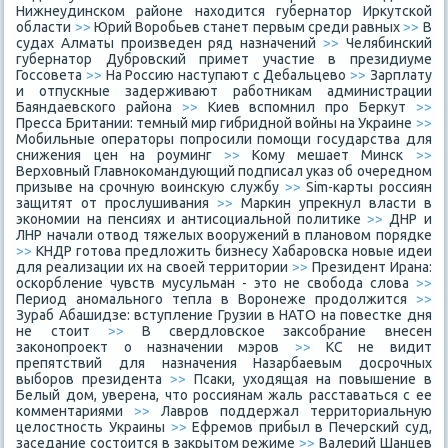
Нижнеудинском районе находится губернатор Иркутской
области
>>
Юрий Воробьев станет первым среди равных
>>
В
судах Алматы произведен ряд назначений
>>
Челябинский
губернатор Дубровский примет участие в президиуме
Госсовета
>>
На Россию наступают с Дебальцево
>>
Зарплату
и отпускные задерживают работникам администрации
Баяндаевского района
>>
Киев вспомнил про Беркут
>>
Пресса Британии: темный мир гибридной войны на Украине
>>
Мобильные операторы попросили помощи государства для
снижения цен на роуминг
>>
Кому мешает Минск
>>
Верховный Главнокомандующий подписал указ об очередном
призыве на срочную воинскую службу
>>
Sim-карты россиян
защитят от прослушивания
>>
Маркин упрекнул власти в
экономии на пенсиях и антисоциальной политике
>>
ДНР и
ЛНР начали отвод тяжелых вооружений в плановом порядке
>>
КНДР готова предложить бизнесу Хабаровска новые идеи
для реализации их на своей территории
>>
Президент Ирана:
оскорбление чувств мусульман - это не свобода слова
>>
Период аномального тепла в Воронеже продолжится
>>
Зураб Абашидзе: вступление Грузии в НАТО на повестке дня
не стоит
>>
В свердловское заксобрание внесен
законопроект о назначении мэров
>>
КС не видит
препятствий для назначения Назарбаевым досрочных
выборов президента
>>
Псаки, уходящая на повышение в
Белый дом, уверена, что россиянам жаль расставаться с ее
комментариями
>>
Лавров поддержал территориальную
целостность Украины
>>
Ефремов прибыл в Печерский суд,
заседание состоится в закрытом режиме
>>
Валерий Шанцев