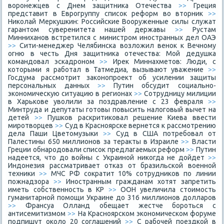
воронежцев с Днем защитника Отечества
>>
Греция
представит в Еврогруппу список реформ во вторник
>>
Николай Меркушкин: Российские Вооруженные силы служат
гарантом суверенитета нашей державы
>>
Рустам
Минниханов встретился с министром иностранных дел ОАЭ
>>
Сити-менеджер Челябинска возложил венок к Вечному
огню в честь Дня защитника отечества: Мой дедушка
командовал эскадроном
>>
Ирек Миннахметов: Люди, с
которыми я работал в Татмедиа, вызывают уважение
>>
Госдума рассмотрит законопроект об усилении защиты
персональных данных
>>
Путин обсудит социально-
экономическую ситуацию в регионах
>>
Сотрудницу милиции
в Харькове уволили за поздравление с 23 февраля
>>
Минтруда и депутаты готовы повысить налоговый вычет на
детей
>>
Пушков раскритиковал решение Киева ввести
миротворцев
>>
Суд в Красноярске вернется к рассмотрению
дела Паши Цветомузыки
>>
Суд в США потребовал от
Палестины 650 миллионов за теракты в Израиле
>>
Власти
Греции обнародовали список предлагаемых реформ
>>
Путин
надеется, что до войны с Украиной никогда не дойдет
>>
Индонезия рассматривает отказ от бразильской военной
техники
>>
МЧС РФ сократит 10% сотрудников по линии
пожнадзора
>>
Иностранным гражданам хотят запретить
иметь собственность в КР
>>
ООН увеличила стоимость
гуманитарной помощи Украине до 316 миллионов долларов
>>
Франсуа Олланд обещает жестче бороться с
антисемитизмом
>>
На Красноярском экономическом форуме
подпишут около 20 соглашений
>>
С рабочей поездкой в