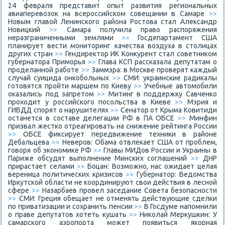
24 февраля представит опыт развития региональных
авиаперевозок на всероссийском совещании в Самаре
>>
Новым главой Ленинского района Ростова стал Александр
Новицкий
>>
Самара получила право распоряжения
неразграниченными землями
>>
Госдепартамент США
планирует вести мониторинг качества воздуха в столицах
других стран
>>
Гендиректор ИК Конкурент стал советником
губернатора Приморья
>>
Глава КСП рассказала депутатам о
проделанной работе
>>
Заммэра: в Москве проверят каждый
случай суицида онкобольных
>>
СМИ: украинские радикалы
готовятся пройти маршем по Киеву
>>
Учебные автомобили
оказались под запретом
>>
Митинг в поддержку Савченко
проходит у российского посольства в Киеве
>>
Мэрия и
ГИБДД спорят о нарушителях
>>
Сенатор от Крыма Ковитиди
останется в составе делегации РФ в ПА ОБСЕ
>>
Минфин
призвал жестко отреагировать на снижение рейтинга России
>>
ОБСЕ фиксирует передвижение техники в районе
Дебальцева
>>
Неверов: Обама отвлекает США от проблем,
говоря об экономике РФ
>>
Главы МИДов России и Украины в
Париже обсудят выполнение Минских соглашений
>>
ДНР
прирастает селами
>>
Боцан: Возможно, нас ожидает целая
вереница политических кризисов
>>
Губернатор: Ведомства
Иркутской области не координируют свои действия в лесной
сфере
>>
Назарбаев провел заседание Совета безопасности
>>
СМИ: Греция обещает не отменять действующие сделки
по приватизации и сохранить пенсии
>>
В Госдуме напомнили
о праве депутатов хотеть кушать
>>
Николай Меркушкин: У
самарского аэропорта может появиться якорная