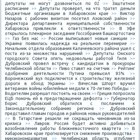
депутаты не могут дозвониться по 02
>>
Заштатное
расписание
>>
Депутаты проверят, на что тратят деньги
бюджетные организации в Хабаровском крае
>>
Виктор
Назаров с рабочим визитом посетил Азовский район
>>
Директора департамента муниципальной собственности
Хабаровска привлекли к ответственности
>>
В Уфе
открылось пленарное заседание Госсобрания Башкортостана
>>
Газ без нас
>>
России выписывают новые санкции
>>
Украина: появилась надежда на реальное перемирие
>>
Начальник отдела образования Калачеевского района ушел с
поста из-за множества нарушений
>>
Депутаты Омского
городского Совета опять недовольны работой Тиля
>>
Дубровский провел встречу с кандидатом в прокуроры
Челябинской области
>>
Пиво ставят на счетчик
>>
Рейтинг
одобрения деятельности Путина превысил 85%
>>
Воронежский вуз подключится к строительству железной
дороги в обход Украины
>>
Вячеслав Шпорт вручил
ветеранам войны юбилейные медали к 70-летию Победы
>>
Водителям разрешат постоять на своем
>>
Греция попросила
ЕЦБ помочь ей в предотвращении дефолта
>>
Губернатор
Борис Дубровский обратился с посланием к
Законодательному собранию региона
>>
Дубровский
представил главам городов и районов новых руководителей
>>
В Татарстане решили не сокращать чиновников из-за
кризиса
>>
Лавров: Россия будет активно добиваться
возобновления работы ближневосточного квартета
>>
В
Хабаровском крае прогнозируется снижение производства -
минэкономразвития
>>
Челябинская область углубляет