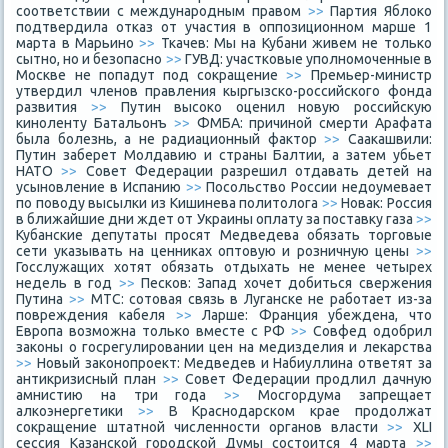
соответствии с международным правом
>>
Партия Яблоко
подтвердила отказ от участия в оппозиционном марше 1
марта в Марьино
>>
Ткачев: Мы на Кубани живем не только
сытно, но и безопасно
>>
ГУВД: участковые уполномоченные в
Москве не попадут под сокращение
>>
Премьер-министр
утвердил членов правления кыргызско-российского фонда
развития
>>
Путин высоко оценил новую российскую
киноленту Батальонъ
>>
ФМБА: причиной смерти Арафата
была болезнь, а не радиационный фактор
>>
Саакашвили:
Путин заберет Молдавию и страны Балтии, а затем убьет
НАТО
>>
Совет Федерации разрешил отдавать детей на
усыновление в Испанию
>>
Посольство России недоумевает
по поводу высылки из Кишинева политолога
>>
Новак: Россия
в ближайшие дни ждет от Украины оплату за поставку газа
>>
Кубанские депутаты просят Медведева обязать торговые
сети указывать на ценниках оптовую и розничную цены
>>
Госслужащих хотят обязать отдыхать не менее четырех
недель в год
>>
Песков: Запад хочет добиться свержения
Путина
>>
МТС: сотовая связь в Луганске не работает из-за
повреждения кабеля
>>
Ларше: Франция убеждена, что
Европа возможна только вместе с РФ
>>
Совфед одобрил
законы о госрегулировании цен на медизделия и лекарства
>>
Новый законопроект: Медведев и Набиуллина ответят за
антикризисный план
>>
Совет Федерации продлил дачную
амнистию на три года
>>
Мосгордума запрещает
алкоэнергетики
>>
В Краснодарском крае продолжат
сокращение штатной численности органов власти
>>
XLI
сессия Казанской городской Думы состоится 4 марта
>>