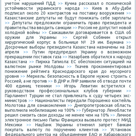
учетом нарушений ПДД
>>
Кучма рассказал о психической
устойчивости украинского народа
>>
Киев в Абу-Даби
подписал около 20 контрактов на поставку вооружения
>>
Казахстанские депутаты не будут понижать себе зарплаты
>>
Депутаты предложили ограничить право президента и
правительства вводить санкции
>>
Россия не допустит новой
холодной войны
>>
Саакашвили договаривается в США об
оружии для Украины
>>
Сергей Собянин открыл
хирургический корпус в больнице № 29 им. Баумана
>>
Досрочные выборы президента Казахстана назначены на 26
апреля
>>
Путин предупредил Украину о возможном
прекращении поставок газа
>>
Назарбаев обратился к народу
Казахстана
>>
Пиркка Тапиола: ЕС обеспокоен ситуацией на
валютном рынке Молдовы
>>
Ткачев прокомментировал
понижение рейтинга Краснодарского края до мусорного
уровня
>>
Меркель: безопасность в Европе нужно строить с
Россией, а не против
>>
В ДНР и ЛНР заявили об отводе почти
400 единиц техники
>>
Игорь Левитин встретился с
руководством профессиональных клубов губернии
>>
Парламент Турции не стал привлекать к суду четырех экс-
министров
>>
Националисты передали Порошенко коктейль
Молотова для ознакомления
>>
Днепропетровская область
выполнила мобилизацию на 100%
>>
Губернатор Ленобласти
решил снизить свои доходы не менее чем на 10%
>>
Личное
электронное письмо Папы Франциска вызвало протест МИД
Мексики
>>
Нацбанк Украины отменил запрет банкам
покупать валюту по поручению клиентов
>>
Установок
федерального центра на объединение ЕАО и Хабаровского