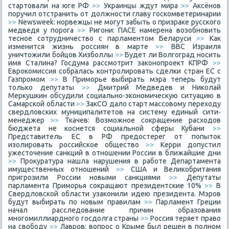
стартовали на юге РФ
>>
Украинцы ждут мира
>>
Аксёнов
поручил отстранить от должности главу госкомветеринарии
>>
Newsweek: норвежцы не могут забыть о призраке русского
медведя у порога
>>
Ригони: ПАСЕ намерена возобновить
тесное сотрудничество с парламентом Беларуси
>>
Как
изменится жизнь россиян в марте
>>
ВВС Израиля
уничтожили бойцов Хизболлы
>>
Будет ли Волгоград носить
имя Сталина? Госдума рассмотрит законопроект КПРФ
>>
Еврокомиссия собралась контролировать сделки стран ЕС с
Газпромом
>>
В Приморье выбирать мэра теперь будут
только депутаты
>>
Дмитрий Медведев и Николай
Меркушкин обсудили социально-экономическую ситуацию в
Самарской области
>>
ЗакСО дало старт массовому переходу
свердловских муниципалитетов на систему единый сити-
менеджер
>>
Ткачев: Возможное сокращение расходов
бюджета не коснется социальной сферы Кубани
>>
Представитель ЕС в РФ предостерег от попыток
изолировать российское общество
>>
Керри допустил
ужесточение санкций в отношении России в ближайшие дни
>>
Прокуратура нашла нарушения в работе Департамента
имущественных отношений
>>
США и Великобритания
пригрозили России новыми санкциями
>>
Депутаты
парламента Приморья сокращают президентские 10%
>>
В
Свердловской области узаконили идею президента. Мэров
будут выбирать по новым правилам
>>
Парламент Греции
начал расследование причин образования
многомиллиардного госдолга страны
>>
Россия теряет право
на свободу
>>
Лавров: вопрос о Крыме был решен в полном