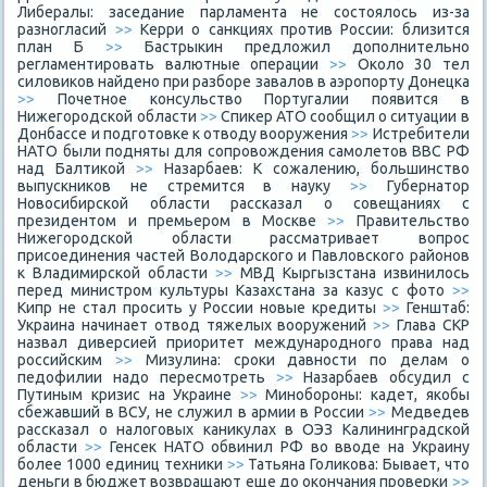
Либералы: заседание парламента не состоялось из-за
разногласий
>>
Керри о санкциях против России: близится
план Б
>>
Бастрыкин предложил дополнительно
регламентировать валютные операции
>>
Около 30 тел
силовиков найдено при разборе завалов в аэропорту Донецка
>>
Почетное консульство Португалии появится в
Нижегородской области
>>
Спикер АТО сообщил о ситуации в
Донбассе и подготовке к отводу вооружения
>>
Истребители
НАТО были подняты для сопровождения самолетов ВВС РФ
над Балтикой
>>
Назарбаев: К сожалению, большинство
выпускников не стремится в науку
>>
Губернатор
Новосибирской области рассказал о совещаниях с
президентом и премьером в Москве
>>
Правительство
Нижегородской области рассматривает вопрос
присоединения частей Володарского и Павловского районов
к Владимирской области
>>
МВД Кыргызстана извинилось
перед министром культуры Казахстана за казус с фото
>>
Кипр не стал просить у России новые кредиты
>>
Генштаб:
Украина начинает отвод тяжелых вооружений
>>
Глава СКР
назвал диверсией приоритет международного права над
российским
>>
Мизулина: сроки давности по делам о
педофилии надо пересмотреть
>>
Назарбаев обсудил с
Путиным кризис на Украине
>>
Минобороны: кадет, якобы
сбежавший в ВСУ, не служил в армии в России
>>
Медведев
рассказал о налоговых каникулах в ОЭЗ Калининградской
области
>>
Генсек НАТО обвинил РФ во вводе на Украину
более 1000 единиц техники
>>
Татьяна Голикова: Бывает, что
деньги в бюджет возвращают еще до окончания проверки
>>