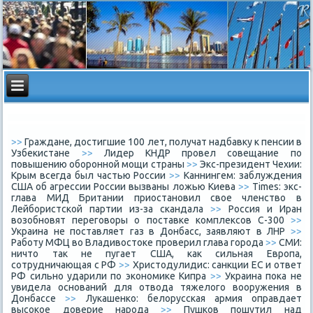
>>
Граждане, достигшие 100 лет, получат надбавку к пенсии в
Узбекистане
>>
Лидер КНДР провел совещание по
повышению оборонной мощи страны
>>
Экс-президент Чехии:
Крым всегда был частью России
>>
Каннингем: заблуждения
США об агрессии России вызваны ложью Киева
>>
Times: экс-
глава МИД Британии приостановил свое членство в
Лейбористской партии из-за скандала
>>
Россия и Иран
возобновят переговоры о поставке комплексов С-300
>>
Украина не поставляет газ в Донбасс, заявляют в ЛНР
>>
Работу МФЦ во Владивостоке проверил глава города
>>
СМИ:
ничто так не пугает США, как сильная Европа,
сотрудничающая с РФ
>>
Христодулидис: санкции ЕС и ответ
РФ сильно ударили по экономике Кипра
>>
Украина пока не
увидела оснований для отвода тяжелого вооружения в
Донбассе
>>
Лукашенко: белорусская армия оправдает
высокое доверие народа
>>
Пушков пошутил над