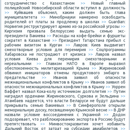
сотрудничество с Казахстаном
>>
Новый главный
полицейский Новосибирской области вступил в должность
>>
Куйвашев объяснил, каким должен быть глава
муниципалитета
>>
Минобрнауки намерено освободить
родителей от платы за продленку в школах
>>
Guardian:
Норвегия реструктурирует армию из-за российской угрозы
>>
Киргизия призвала Белоруссию выдать семью экс-
президента Бакиева
>>
Расходы на кофе-брейки и фуршеты
сократят в Казахстане
>>
Президент Татарстана прибыл с
рабочим визитом в Курган
>>
Лавров: Киев выдвигает
смехотворные условия для перемирия
>>
Соцпрограммы
Хабаровска не пострадают от кризиса
>>
Лавров назвал
условия Киева для перемирия смехотворными и
нереальными
>>
Главком НАТО в Европе выразил
обеспокоенность милитаризацией Крыма
>>
Жириновский
обвинил инициаторов отмены продуктового эмбарго в
предательстве
>>
Иванов заявил об опасности
межнациональных конфликтов в Крыму
>>
Иванов заявил об
опасности межнациональных конфликтов в Крыму
>>
Уоррен
Баффет назвал Кока-колу источником долголетия
>>
Путин
наградил орденами Жириновского, Суркова и Зельдина
>>
Атамбаев надеется, что власти Беларуси не будут дальше
прикрывать семью Бакиевых
>>
В Симферополе открыли
мемориальную доску, посвященную Крымской весне
>>
В ДНР
назвали условие воссоединения с Украиной
>>
Додон
подозревает, что разблокированию экспорта в Россию будут
препятствовать
>>
Минвостокразвития хочет избавить
Дальний Восток от затрат на субсидии авиабилетов
>>