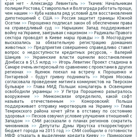
края нет - Александр Левинталь
>>
Ткачев: Начальникам
полиции Ростова, Ставрополья и Волгограда работать проще,
чем нашим
>>
Куба назвала ряд условий для восстановления
дипотношений с США
>>
Россия защитит границы Южной
Осетии
>>
Порошенко подписал закон об обеспечении права
на справедливый суд
>>
Нарышкин: Запад поддерживает
войну на Украине, заигрывая с нацизмом
>>
Радикалы Правого
сектора проводят в Киеве марш правды
>>
В Мосгордуме
высказались за обязательную регистрацию домашних
животных
>>
Предприятия совершенно справедливо ставят
вопрос о недоступности кредитных ресурсов, - Валерий
Шанцев
>>
Украинские власти оценили восстановление
Донбасса в $1,5 млрд
>>
Игорь Левитин: Проект стадиона в
Самаре очень интересный по сравнению с проектами в других
регионах
>>
Яценюк поехал на встречу к Порошенко и
Гонтаревой - будут гривну поднимать
>>
Мэрия Москвы
согласовала проведение митинга коммунистов на Тверском
бульваре
>>
Глава МИД Польши: концлагерь в Освенциме
освободили украинцы
>>
У Петра Порошенко разыгралось
вооружение
>>
Минкомсвязи определило, какой софт
называть отечественным
>>
Коморовский: Польша
поддерживает отправку миротворцев на Украину
>>
Глава
Темрюкского района хочет уйти в отставку по состоянию
здоровья
>>
Песков озвучил условие улучшения отношений с
Западом
>>
СМИ рассказали о планах регионов сократить
чиновников
>>
Депутаты Думы Иркутска откорректируют
бюджет города на 2015 год
>>
СМИ сообщили о готовности
МВФ отказать в выделении кредита Киеву
>>
Приморские