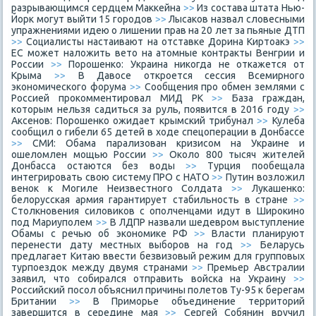
разрывающимся сердцем Маккейна
>>
Из состава штата Нью-
Йорк могут выйти 15 городов
>>
Лысаков назвал словесными
упражнениями идею о лишении прав на 20 лет за пьяные ДТП
>>
Социалисты настаивают на отставке Дорина Киртоакэ
>>
ЕС может наложить вето на атомные контракты Венгрии и
России
>>
Порошенко: Украина никогда не откажется от
Крыма
>>
В Давосе откроется сессия Всемирного
экономического форума
>>
Сообщения про обмен землями с
Россией прокомментировал МИД РК
>>
База граждан,
которым нельзя садиться за руль, появится в 2016 году
>>
Аксенов: Порошенко ожидает крымский трибунал
>>
Кулеба
сообщил о гибели 65 детей в ходе спецоперации в Донбассе
>>
СМИ: Обама парализован кризисом на Украине и
ошеломлен мощью России
>>
Около 800 тысяч жителей
Донбасса остаются без воды
>>
Турция пообещала
интегрировать свою систему ПРО с НАТО
>>
Путин возложил
венок к Могиле Неизвестного Солдата
>>
Лукашенко:
белорусская армия гарантирует стабильность в стране
>>
Столкновения силовиков с ополченцами идут в Широкино
под Мариуполем
>>
В ЛДПР назвали шедевром выступление
Обамы с речью об экономике РФ
>>
Власти планируют
перенести дату местных выборов на год
>>
Беларусь
предлагает Китаю ввести безвизовый режим для групповых
турпоездок между двумя странами
>>
Премьер Австралии
заявил, что собирался отправить войска на Украину
>>
Российский посол объяснил причины полетов Ту-95 к берегам
Британии
>>
В Приморье объединение территорий
завершится в середине мая
>>
Сергей Собянин вручил