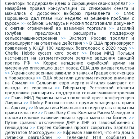
Сенаторы поддержали идею о сокращении своих зарплат
>>
Назарбаев провел консультации со спикерами сената и
мажилиса о досрочных выборах президента
>>
СМИ:
Порошенко дал главе НБУ неделю на решение проблем с
курсом
>>
Кобяков: Беларусь и Россия подготовили документ
о снятии ограничений во взаимной торговле
>>
Василий
Голубев предложил расширить поддержку
сельхозмашиностроения
>>
Эксперт: Россию троллят и
провоцируют на ответные действия
>>
В США прогнозируют
появление у КНДР 100 ядерных боеголовок к 2020 году
>>
Charlie Hebdo кусает кого хочет
>>
Глава МИД Польши
настаивает на автоматическом режиме введения санкций
против РФ
>>
Керри: нападение сирийской армии на
умеренную оппозицию даст повод США для вмешательства
>>
Украинские военные заявили о танках и Градах ополченцев
у Новоазовска
>>
США обратили дипломатическое внимание
на Сомали
>>
Сальвини: евро мертв и Италия выиграет от
выхода из еврозоны
>>
Губернатор Ростовской области
предложил расширить поддержку сельхозмашиностроения
>>
Глава МИД Украины назвал полезной пресс-конференцию
Лаврова
>>
Шойгу: Россия готова с оружием защищать право
на Арктику
>>
Инициатива Навального отвергнута в открытом
правительстве
>>
Глава Баку Стил Компани Расим Мамедов о
положительном влиянии нового курса маната на бизнес
>>
Путин сравнил отключение ДНР и ЛНР от газоснабжения с
геноцидом
>>
Сергея Собянина просят сократить зарплаты
депутатов Мосгордумы
>>
Ефремов заявляет, что его дом в
Луганске разграблен
>>
Телеканал НТВ сообщает о