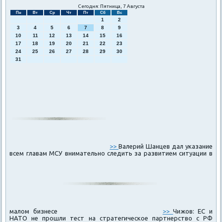
Сегодня: Пятница, 7 Августа
Пн
Вт
Ср
Чт
Пт
Сб
Вс
1
2
3
4
5
6
7
8
9
10
11
12
13
14
15
16
17
18
19
20
21
22
23
24
25
26
27
28
29
30
31
>>
Валерий Шанцев дал указание
всем главам МСУ внимательно следить за развитием ситуации в
малом бизнесе
>>
Чижов: ЕС и
НАТО не прошли тест на стратегическое партнерство с РФ