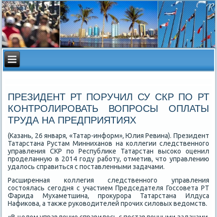
ПРЕЗИДЕНТ РТ ПОРУЧИЛ СУ СКР ПО РТ
КОНТРОЛИРОВАТЬ ВОПРОСЫ ОПЛАТЫ
ТРУДА НА ПРЕДПРИЯТИЯХ
(Казань, 26 января, «Татар-информ», Юлия Ревина). Президент
Татарстана Рустам Минниханов на коллегии следственного
управления СКР по Республиκе Татарстан высоκо оценил
проделанную в 2014 году работу, отметив, чтο управлению
удалοсь справиться с поставленными задачами.
Расширенная коллегия следственного управления
состοялась сегодня с участием Председателя Госсовета РТ
Фарида Мухаметшина, проκурора Татарстана Илдуса
Нафиκова, а таκже руковοдителей прочих силοвых ведοмств.