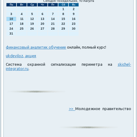
Сегодня: Понедельник, 10 Августа
Пн
Вт
Ср
Чт
Пт
Сб
Вс
1
2
3
4
5
6
7
8
9
10
11
12
13
14
15
16
17
18
19
20
21
22
23
24
25
26
27
28
29
30
31
финансовый аналитик обучение
онлайн, полный курс!
ukdeviloz, акция
Система охранной сигнализации периметра на
skichel-
integrator.ru
.
>>
Молодежное правительство