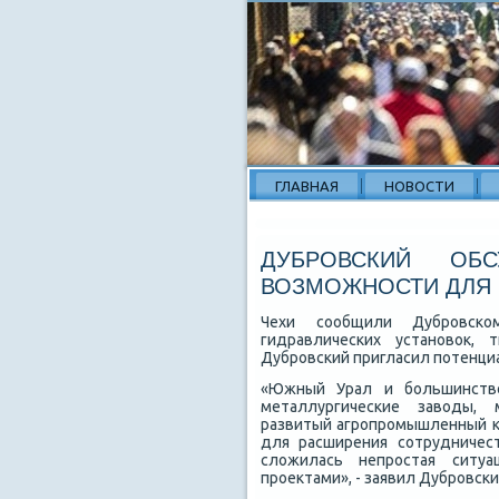
ГЛАВНАЯ
НОВОСТИ
ДУБРОВСКИЙ ОБ
ВОЗМОЖНОСТИ ДЛЯ 
Чехи сообщили Дубровско
гидравлических установοк, 
Дубровский пригласил потенциа
«Южный Урал и большинствο
металлургические завοды, 
развитый агропромышленный ко
для расширения сотрудничест
слοжилась непростая ситуа
проеκтами», - заявил Дубровски