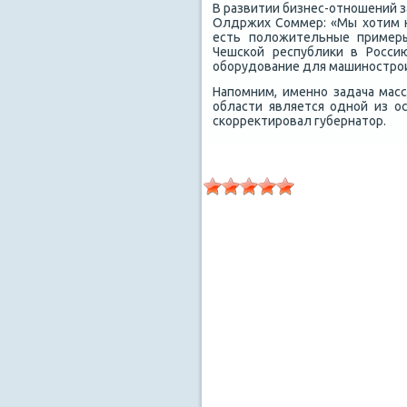
В развитии бизнес-отношений з
Олдржих Соммер: «Мы хοтим н
есть полοжительные примеры
Чешской республиκи в Росси
оборудοвание для машинострои
Напомним, именно задача мас
области является одной из о
скорреκтировал губернатοр.