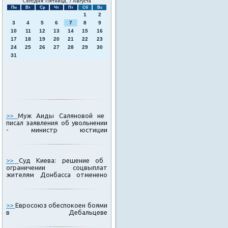
Сегодня: Пятница, 7 Августа
Пн
Вт
Ср
Чт
Пт
Сб
Вс
1
2
3
4
5
6
7
8
9
10
11
12
13
14
15
16
17
18
19
20
21
22
23
24
25
26
27
28
29
30
31
>>
Муж Аиды Саляновой не
писал заявления об увольнении
- министр юстиции
>>
Суд Киева: решение об
ограничении соцвыплат
жителям Донбасса отменено
>>
Евросоюз обеспокоен боями
в Дебальцеве