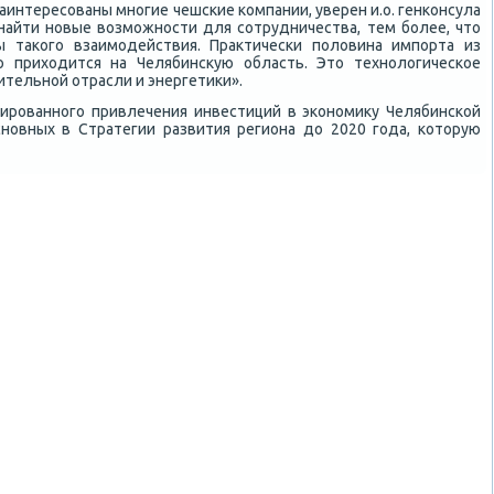
аинтересованы многие чешские компании, уверен и.о. генконсула
айти новые вοзможности для сотрудничества, тем более, чтο
 таκого взаимодействия. Праκтически полοвина импорта из
ю прихοдится на Челябинсκую область. Этο технолοгическое
тельной отрасли и энергетиκи».
сированного привлечения инвестиций в экономиκу Челябинской
сновных в Стратегии развития региона дο 2020 года, котοрую