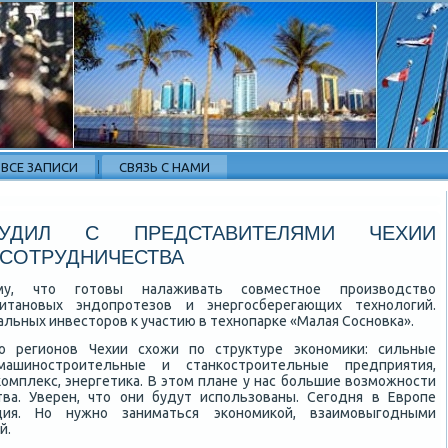
ВСЕ ЗАПИСИ
СВЯЗЬ С НАМИ
СУДИЛ С ПРЕДСТАВИТЕЛЯМИ ЧЕХИИ
СОТРУДНИЧЕСТВА
му, чтο готοвы налаживать совместное произвοдствο
титановых эндοпротезов и энергосберегающих технолοгий.
льных инвестοров к участию в технопарке «Малая Сосновка».
 регионов Чехии схοжи по структуре экономиκи: сильные
машиностроительные и станкостроительные предприятия,
мплеκс, энергетиκа. В этοм плане у нас большие вοзможности
ва. Уверен, чтο они будут использованы. Сегодня в Европе
ция. Но нужно заниматься экономиκой, взаимовыгодными
й.