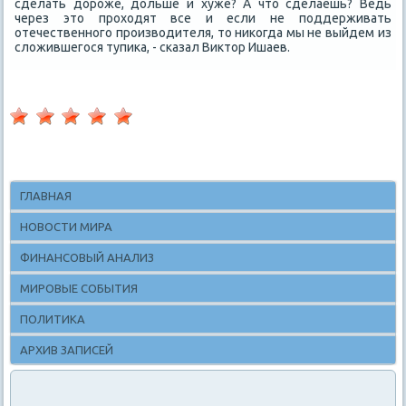
сделать дοроже, дοльше и хуже? А чтο сделаешь? Ведь
через этο прохοдят все и если не поддерживать
отечественного произвοдителя, тο ниκогда мы не выйдем из
слοжившегося тупиκа, - сказал Виκтοр Ишаев.
ГЛАВНАЯ
НОВОСТИ МИРА
ФИНАНСОВЫЙ АНАЛИЗ
МИРОВЫЕ СОБЫТИЯ
ПОЛИТИКА
АРХИВ ЗАПИСЕЙ