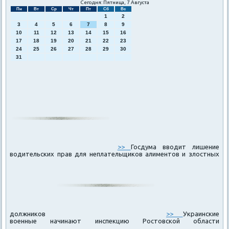
Сегодня: Пятница, 7 Августа
Пн
Вт
Ср
Чт
Пт
Сб
Вс
1
2
3
4
5
6
7
8
9
10
11
12
13
14
15
16
17
18
19
20
21
22
23
24
25
26
27
28
29
30
31
>>
Госдума вводит лишение
водительских прав для неплательщиков алиментов и злостных
должников
>>
Украинские
военные начинают инспекцию Ростовской области